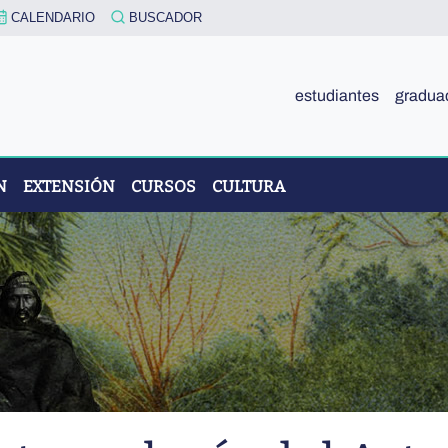
CALENDARIO
BUSCADOR
estudiantes
gradua
N
EXTENSIÓN
CURSOS
CULTURA
R. EDUARDO CASANOVA”
IÓN