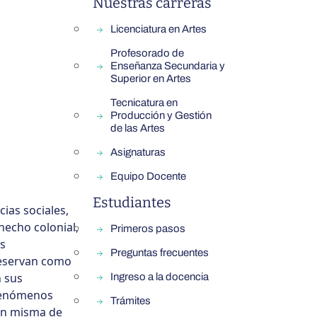
Nuestras carreras
Licenciatura en Artes
Profesorado de
Enseñanza Secundaria y
Superior en Artes
Tecnicatura en
Producción y Gestión
de las Artes
Asignaturas
Equipo Docente
Estudiantes
cias sociales,
hecho colonial,
Primeros pasos
os
Preguntas frecuentes
reservan como
n sus
Ingreso a la docencia
 fenómenos
Trámites
ión misma de