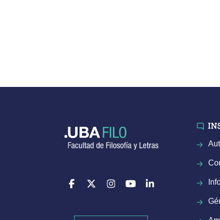
IN
Aut
Con
Inf
Gé