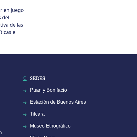
er en juego
 del
iva de las
ticas e
SEDES
Puan y Bonifacio
Estación de Buenos Aires
Tilcara
Museo Etnográfico
n