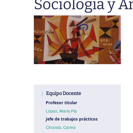
Sociología y A
→
→
→
→
→
LENGUA Y LITERATURAS CLÁSICAS
TRÁMITES
FILO CYT
PUBLICACIONES DE EXTENSIÓN
PUCARÁ DE TILCARA
→
→
→
→
LETRAS
ARANCELES
TRÁMITES
CONVENIOS
→
GEOGRAFÍA
→
EDICIÓN
→
CIENCIAS ANTROPOLÓGICAS
Equipo Docente
Profesor titular
López, María Pía
Jefe de trabajos prácticos
Circosta, Carina