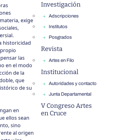
Investigación
bras
iones
Adscripciones
 materia, exige
Institutos
ociales,
ersial.
Posgrados
 historicidad
Revista
l propio
 pensar las
Artes en Filo
ino en el modo
Institucional
cción de la
 doble, que
Autoridades y contacto
istórico de su
Junta Departamental
V Congreso Artes
ongan en
en Cruce
ue ellos sean
nto, sino
rente al origen