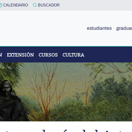
CALENDARIO
BUSCADOR
estudiantes
gradua
N
EXTENSIÓN
CURSOS
CULTURA
R. EDUARDO CASANOVA”
IÓN