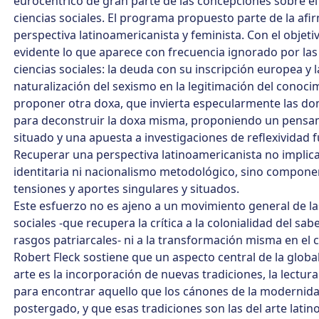
eurocéntrico de gran parte de las concepciones sobre el 
ciencias sociales. El programa propuesto parte de la af
perspectiva latinoamericanista y feminista. Con el objeti
evidente lo que aparece con frecuencia ignorado por las
ciencias sociales: la deuda con su inscripción europea y l
naturalización del sexismo en la legitimación del conoci
proponer otra doxa, que invierta especularmente las do
para deconstruir la doxa misma, proponiendo un pensa
situado y una apuesta a investigaciones de reflexividad f
Recuperar una perspectiva latinoamericanista no implica
identitaria ni nacionalismo metodológico, sino compon
tensiones y aportes singulares y situados.
Este esfuerzo no es ajeno a un movimiento general de la
sociales -que recupera la crítica a la colonialidad del sabe
rasgos patriarcales- ni a la transformación misma en el 
Robert Fleck sostiene que un aspecto central de la global
arte es la incorporación de nuevas tradiciones, la lectur
para encontrar aquello que los cánones de la modernid
postergado, y que esas tradiciones son las del arte latin