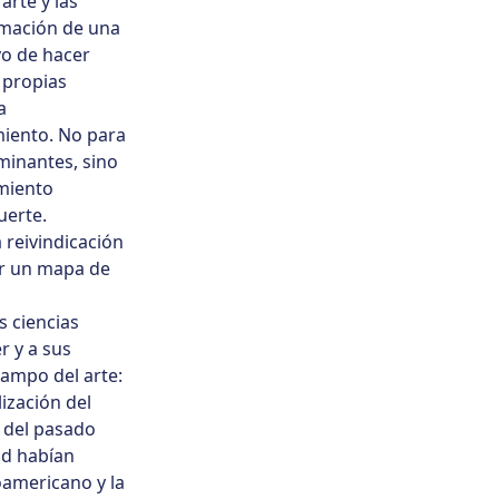
arte y las
irmación de una
vo de hacer
 propias
a
miento. No para
minantes, sino
miento
uerte.
 reivindicación
er un mapa de
s ciencias
r y a sus
campo del arte:
ización del
a del pasado
ad habían
oamericano y la